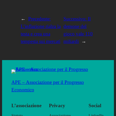
←
Precedente:
Successivo:
Il
L’inflazione rialza la
demone del
testa e crea una
gioco vale 110
tempesta sui mercati
miliardi
→
APE – Associazione per il Progresso
Economico
L’associazione
Privacy
Social
Statuto
Associazione
LinkedIn