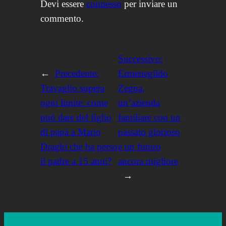
Devi essere
connesso
per inviare un
commento.
Successivo:
←
Precedente:
Ermenegildo
Travaglio supera
Zegna,
ogni limite: come
un’azienda
può dare del figlio
familiare con un
di papà a Mario
passato glorioso
Draghi che ha perso
e un futuro
il padre a 15 anni?
ancora migliore
→